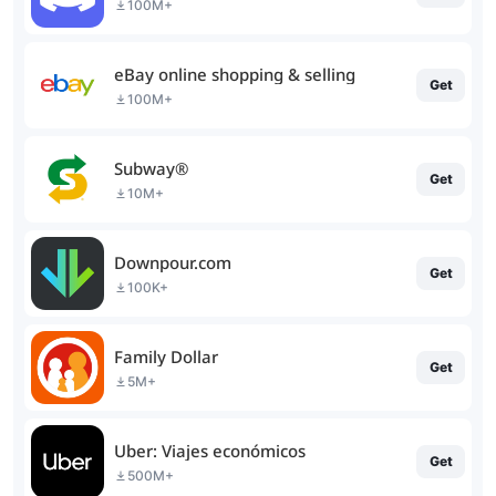
100M+
eBay online shopping & selling
Get
100M+
Subway®
Get
10M+
Downpour.com
Get
100K+
Family Dollar
Get
5M+
Uber: Viajes económicos
Get
500M+