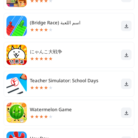
★
★
★
★
★
(Bridge Race) اسم اللعبة
★
★
★
★
★
にゃんこ大戦争
★
★
★
★
★
Teacher Simulator: School Days
★
★
★
★
★
Watermelon Game
★
★
★
★
★