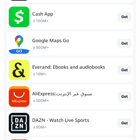
Cash App
Get
100M+
Google Maps Go
Get
500M+
Everand: Ebooks and audiobooks
Get
10M+
AliExpress:تسوق عبر الإنترنت
Get
500M+
DAZN - Watch Live Sports
Get
50M+