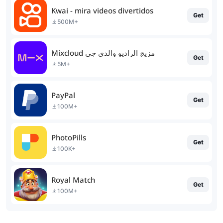
Kwai - mira videos divertidos
Get
500M+
Mixcloud مزيج الراديو والدي جي
Get
5M+
PayPal
Get
100M+
PhotoPills
Get
100K+
Royal Match
Get
100M+