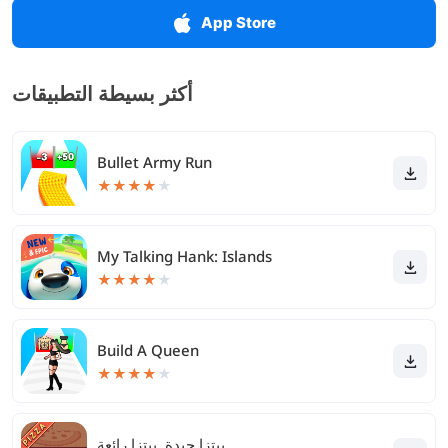
App Store
أكثر بسيطة التطبيقات
Bullet Army Run
★
★
★
★
★
My Talking Hank: Islands
★
★
★
★
★
Build A Queen
★
★
★
★
★
‫بيتزا جيدة, بيتزا رائعة ‬