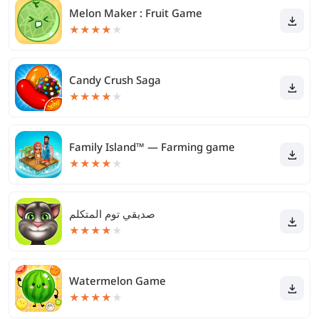
Melon Maker : Fruit Game
★
★
★
★
★
Candy Crush Saga
★
★
★
★
★
Family Island™ — Farming game
★
★
★
★
★
صديقي توم المتكلم
★
★
★
★
★
Watermelon Game
★
★
★
★
★