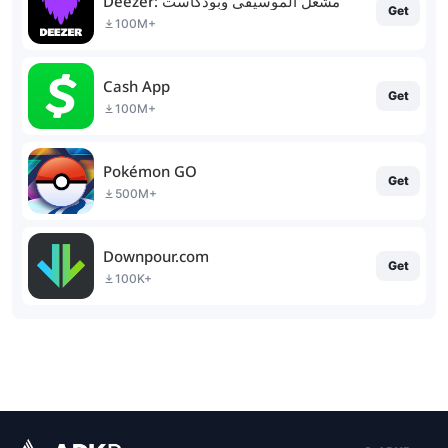
Deezer: مشغل الموسيقى وبودكاست
Get
100M+
Cash App
Get
100M+
Pokémon GO
Get
500M+
Downpour.com
Get
100K+