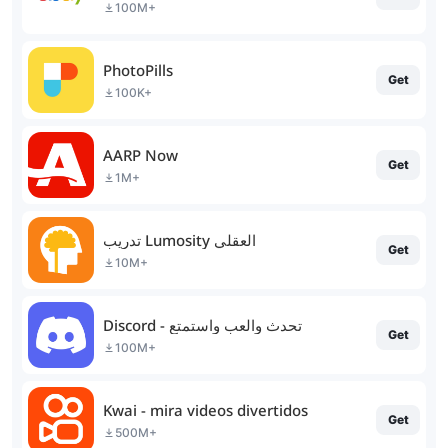
100M+
PhotoPills
Get
100K+
AARP Now
Get
1M+
تدريب Lumosity العقلي
Get
10M+
Discord - تحدث والعب واستمتع
Get
100M+
Kwai - mira videos divertidos
Get
500M+