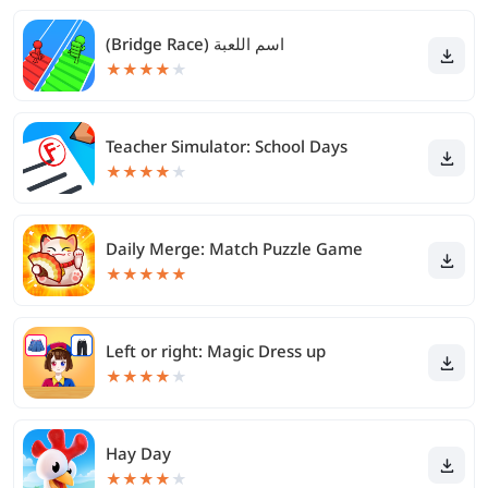
(Bridge Race) اسم اللعبة
★
★
★
★
★
Teacher Simulator: School Days
★
★
★
★
★
Daily Merge: Match Puzzle Game
★
★
★
★
★
Left or right: Magic Dress up
★
★
★
★
★
Hay Day
★
★
★
★
★