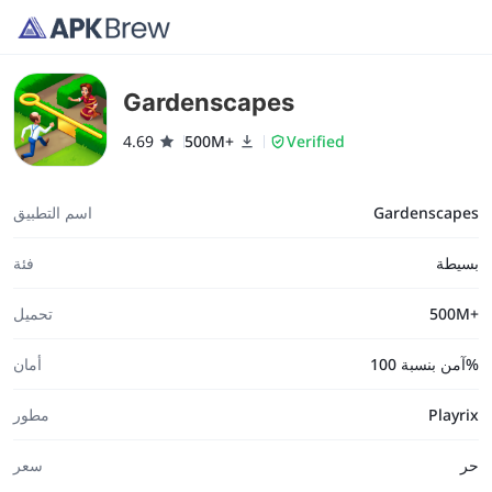
Gardenscapes
4.69
500M+
Verified
Gardenscapes
اسم التطبيق
بسيطة
فئة
500M+
تحميل
آمن بنسبة 100%
أمان
Playrix
مطور
حر
سعر