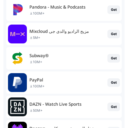
Pandora - Music & Podcasts
Get
100M+
Mixcloud مزيج الراديو والدي جي
Get
5M+
Subway®
Get
10M+
PayPal
Get
100M+
DAZN - Watch Live Sports
Get
50M+