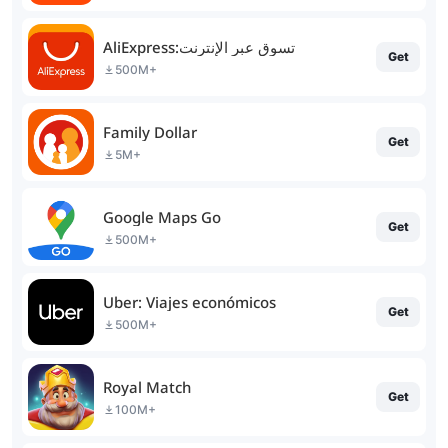
AliExpress:تسوق عبر الإنترنت
Get
500M+
Family Dollar
Get
5M+
Google Maps Go
Get
500M+
Uber: Viajes económicos
Get
500M+
Royal Match
Get
100M+