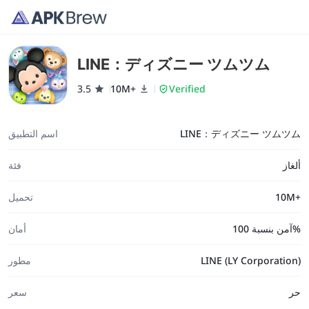
LINE：ディズニー ツムツム
3.5
10M+
Verified
LINE：ディズニー ツムツム
اسم التطبيق
ألغاز
فئة
10M+
تحميل
آمن بنسبة 100%
أمان
LINE (LY Corporation)
مطور
حر
سعر