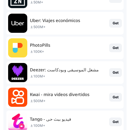
50M+
Uber: Viajes económicos
Get
500M+
PhotoPills
Get
100K+
Deezer: مشغل الموسيقى وبودكاست
Get
100M+
Kwai - mira videos divertidos
Get
500M+
Tango - فيديو ببث حي
Get
100M+