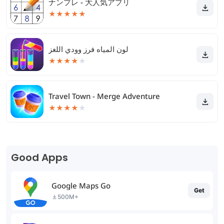
ナンプレ - 大人気アプリ
★
★
★
★
★
لون المياه فرز وودي اللغز
★
★
★
★
★
Travel Town - Merge Adventure
★
★
★
★
★
Good Apps
Google Maps Go
Get
500M+