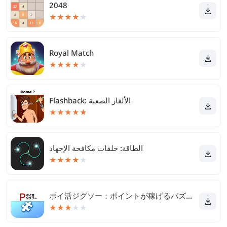
2048
★
★
★
★
★
Royal Match
★
★
★
★
★
Flashback: الألغاز الصعبة
★
★
★
★
★
الطاقة: حلقات مكافحة الإجهاد
★
★
★
★
★
ポイ活ジグソー：ポイントが稼げるパズルゲーム
★
★
★
★
★