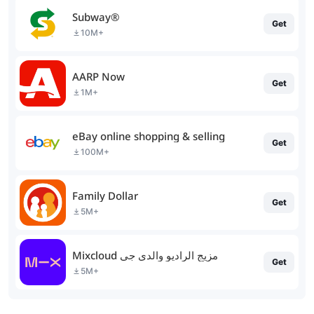
Subway®
Get
10M+
AARP Now
Get
1M+
eBay online shopping & selling
Get
100M+
Family Dollar
Get
5M+
Mixcloud مزيج الراديو والدي جي
Get
5M+