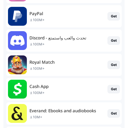
PayPal
Get
100M+
Discord - تحدث والعب واستمتع
Get
100M+
Royal Match
Get
100M+
Cash App
Get
100M+
Everand: Ebooks and audiobooks
Get
10M+