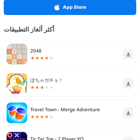
App Store
أكثر ألغاز التطبيقات
2048
★
★
★
★
★
ぽちゃガチョ！
★
★
★
★
★
Travel Town - Merge Adventure
★
★
★
★
★
Tic Tac Toe - 2 Player XO