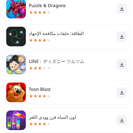
Puzzle & Dragons
★
★
★
★
★
الطاقة: حلقات مكافحة الإجهاد
★
★
★
★
★
LINE：ディズニー ツムツム
★
★
★
★
★
Toon Blast
★
★
★
★
★
لون المياه فرز وودي اللغز
★
★
★
★
★