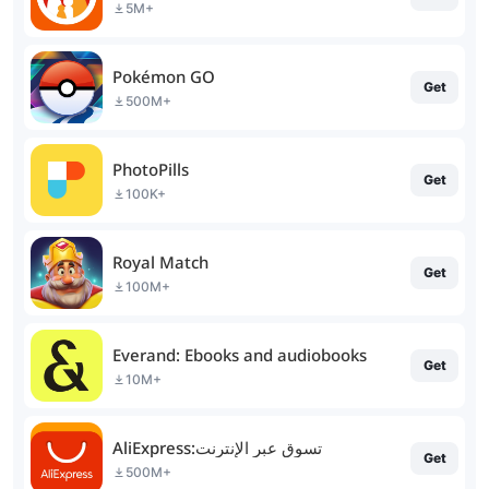
5M+
Pokémon GO
Get
500M+
PhotoPills
Get
100K+
Royal Match
Get
100M+
Everand: Ebooks and audiobooks
Get
10M+
AliExpress:تسوق عبر الإنترنت
Get
500M+