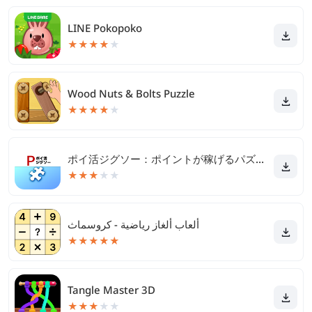
LINE Pokopoko
★
★
★
★
★
Wood Nuts & Bolts Puzzle
★
★
★
★
★
ポイ活ジグソー：ポイントが稼げるパズルゲーム
★
★
★
★
★
ألعاب ألغاز رياضية - كروسماث
★
★
★
★
★
Tangle Master 3D
★
★
★
★
★