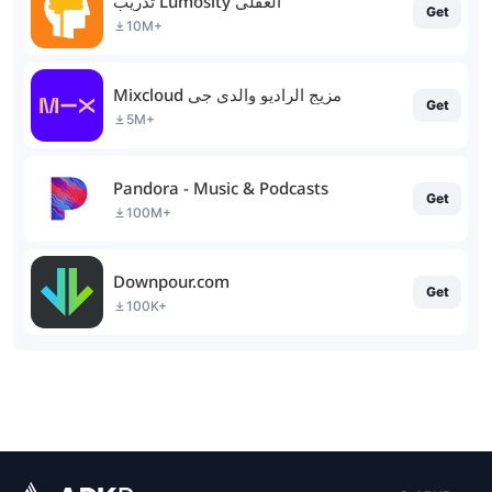
تدريب Lumosity العقلي
Get
10M+
Mixcloud مزيج الراديو والدي جي
Get
5M+
Pandora - Music & Podcasts
Get
100M+
Downpour.com
Get
100K+