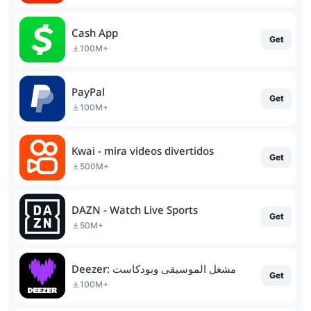
Cash App
Get
100M+
PayPal
Get
100M+
Kwai - mira videos divertidos
Get
500M+
DAZN - Watch Live Sports
Get
50M+
Deezer: مشغل الموسيقى وبودكاست
Get
100M+