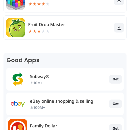
★
★
★
★
★
Fruit Drop Master
★
★
★
★
★
Good Apps
Subway®
Get
10M+
eBay online shopping & selling
Get
100M+
Family Dollar
Get