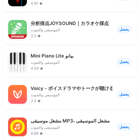
4.91
分析採点JOYSOUND｜カラオケ採点
يحصل
الموسيقى والصوت
3.5
Mini Piano Lite بيانو
يحصل
الموسيقى والصوت
4.54
Voicy - ボイスドラマやトークが聴ける音声アプリ
يحصل
الموسيقى والصوت
3.5
مشغل موسيقى MP3، مشغل الموسيقى
يحصل
الموسيقى والصوت
4.86