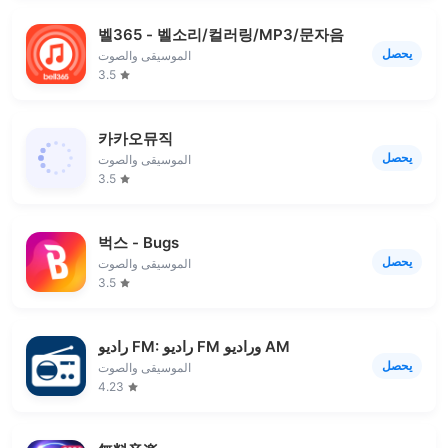
벨365 - 벨소리/컬러링/MP3/문자음
يحصل
الموسيقى والصوت
3.5
카카오뮤직
يحصل
الموسيقى والصوت
3.5
벅스 - Bugs
يحصل
الموسيقى والصوت
3.5
راديو FM: راديو FM وراديو AM
يحصل
الموسيقى والصوت
4.23