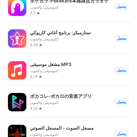
ポケカラ-Pokekara本格採点カラオケ・ミニゲー
يحصل
الموسيقى والصوت
3.5
ستارميكر: برنامج أغاني كاريوكي
يحصل
الموسيقى والصوت
4.38
مشغل موسيقى MP3
يحصل
الموسيقى والصوت
4.74
ボカコレ-ボカロの音楽アプリ
يحصل
الموسيقى والصوت
4.26
مسجل الصوت - المسجل الصوتي
يحصل
الموسيقى والصوت