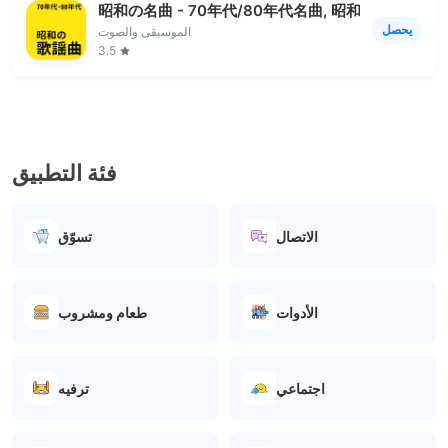
昭和の名曲 - 70年代/80年代名曲, 昭和の歌謡曲
يحصل
الموسيقى والصوت
3.5
فئة التطبيق
الاتصال
تسوّق
الأدوات
طعام ومشروب
اجتماعي
ترفيه