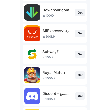
Downpour.com
Get
100K+
AliExpress:تسوق عبر الإنترنت
Get
500M+
Subway®
Get
10M+
Royal Match
Get
100M+
Discord - تحدث والعب واستمتع
Get
100M+