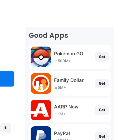
Good Apps
Pokémon GO
Get
500M+
Family Dollar
Get
5M+
AARP Now
Get
1M+
PayPal
Get