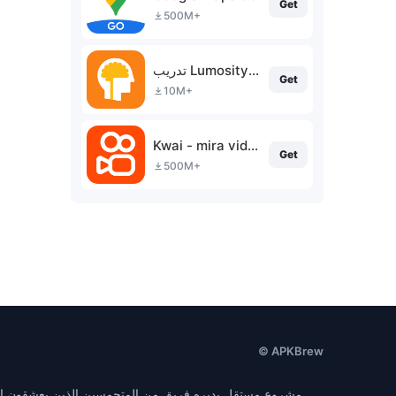
Get
500M+
تدريب Lumosity العقلي
Get
10M+
Kwai - mira videos divertidos
Get
500M+
© APKBrew