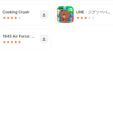
Cooking Crush
LINE：ジグソーパズル
★
★
★
★
★
★
★
★
★
★
1945 Air Force: العاب طائرات
★
★
★
★
★