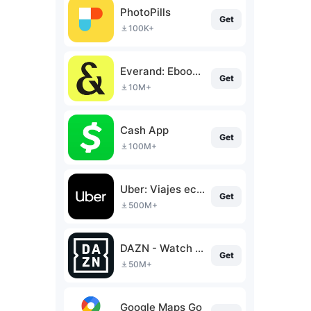
PhotoPills
Get
100K+
Everand: Ebooks and audiobooks
Get
10M+
Cash App
Get
100M+
Uber: Viajes económicos
Get
500M+
DAZN - Watch Live Sports
Get
50M+
Google Maps Go