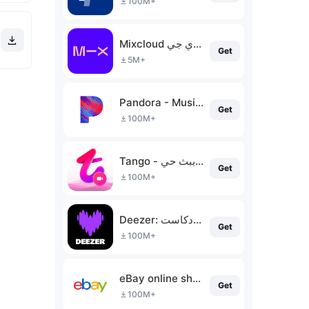
100M+
Mixcloud مزيج الراديو والدي جي
Get
5M+
Pandora - Music & Podcasts
Get
100M+
Tango - فيديو ببث حي
Get
100M+
Deezer: مشغل الموسيقى وبودكاست
Get
100M+
eBay online shopping & selling
Get
100M+