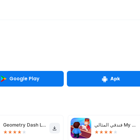
Google Play
Apk
فندقي المثالي My Perfect Hotel
Geometry Dash Lite
★
★
★
★
★
★
★
★
★
★