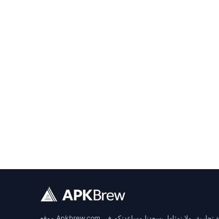
موقع Apkbrew.com مشروع مستقل يديره فريق من المتحمسين الذين يعشقون استكشاف ومشاركة الأدوات الرقمية. من المهم التنويه بأننا لسنا تابعين لأي علامة تجارية، ولا نمثلها. يسعدنا مساعدتكم في