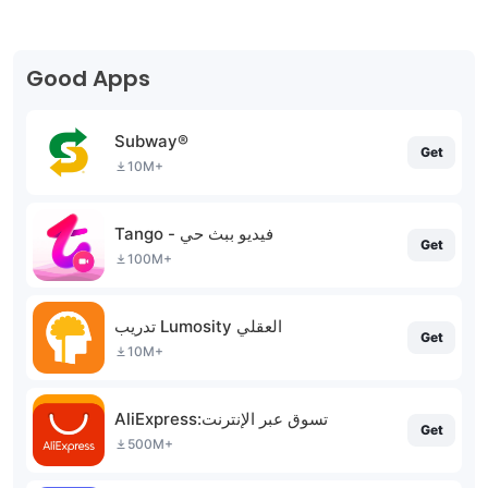
Good Apps
Subway®
Get
10M+
Tango - فيديو ببث حي
Get
100M+
تدريب Lumosity العقلي
Get
10M+
AliExpress:تسوق عبر الإنترنت
Get
500M+