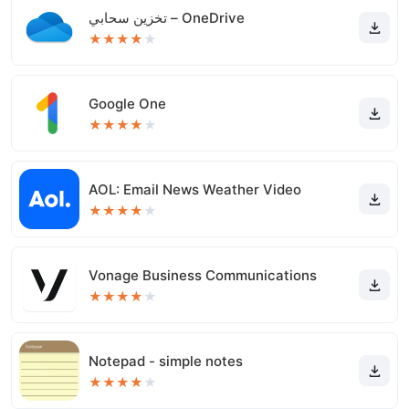
تخزين سحابي – OneDrive
★
★
★
★
★
Google One
★
★
★
★
★
AOL: Email News Weather Video
★
★
★
★
★
Vonage Business Communications
★
★
★
★
★
Notepad - simple notes
★
★
★
★
★