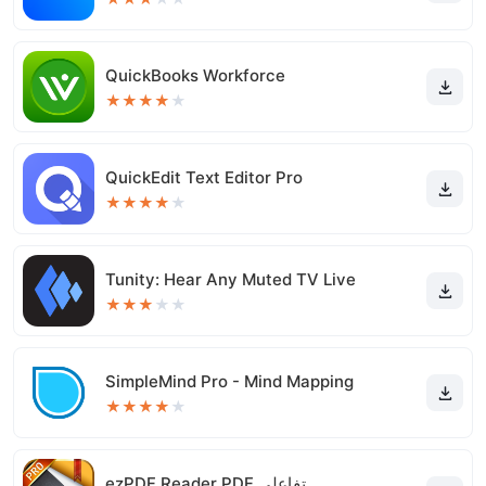
QuickBooks Workforce
★
★
★
★
★
QuickEdit Text Editor Pro
★
★
★
★
★
Tunity: Hear Any Muted TV Live
★
★
★
★
★
SimpleMind Pro - Mind Mapping
★
★
★
★
★
ezPDF Reader PDF تفاعلي