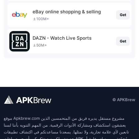
eBay online shopping & selling
Get
100M+
DAZN - Watch Live Sports
Get
50M+
© APKBrew
موقع Apkbrew.com مشروع مستقل يديره فريق من المتحمسين الذين
يعشقون استكشاف ومشاركة الأدوات الرقمية. من المهم التنويه بأننا لسنا
تابعين لأي علامة تجارية، ولا نمثلها. يسعدنا مساعدتكم في اكتشاف تطبيقات
جديدة، ولكن نود تذكيركم بأن جميع ملفات APK مُجمّعة من مصادر عامة أو