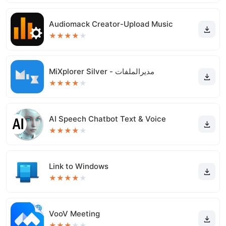
Audiomack Creator-Upload Music
★
★
★
★
★
MiXplorer Silver - مديرالملفات
★
★
★
★
★
AI Speech Chatbot Text & Voice
★
★
★
★
★
Link to Windows
★
★
★
★
★
VooV Meeting
★
★
★
★
★