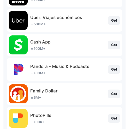
Uber: Viajes económicos
Get
500M+
Cash App
Get
100M+
Pandora - Music & Podcasts
Get
100M+
Family Dollar
Get
5M+
PhotoPills
Get
100K+