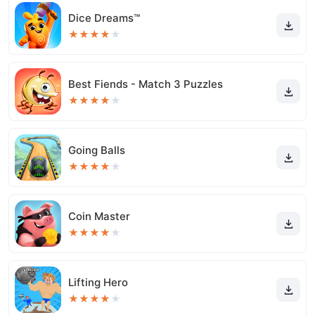
Dice Dreams™️
★
★
★
★
★
Best Fiends - Match 3 Puzzles
★
★
★
★
★
Going Balls
★
★
★
★
★
Coin Master
★
★
★
★
★
Lifting Hero
★
★
★
★
★