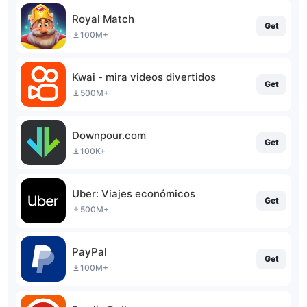
Royal Match
Get
100M+
Kwai - mira videos divertidos
Get
500M+
Downpour.com
Get
100K+
Uber: Viajes económicos
Get
500M+
PayPal
Get
100M+