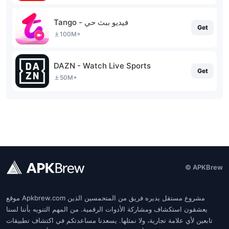
Tango - فيديو ببث حي
Get
100M+
DAZN - Watch Live Sports
Get
50M+
© APKBrew
موقع Apkbrew.com مشروع مستقل يديره فريق من المتحمسين الذين
يعشقون استكشاف ومشاركة الأدوات الرقمية. من المهم التنويه بأننا لسنا
تابعين لأي علامة تجارية، ولا نمثلها. يسعدنا مساعدتكم في اكتشاف تطبيقات