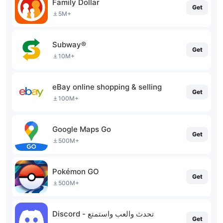
Family Dollar
Get
5M+
Subway®
Get
10M+
eBay online shopping & selling
Get
100M+
Google Maps Go
Get
500M+
Pokémon GO
Get
500M+
Discord - تحدث والعب واستمتع
Get