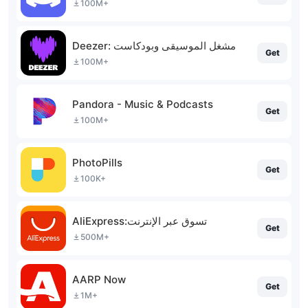
100M+
Deezer: مشغل الموسيقى وبودكاست
Get
100M+
Pandora - Music & Podcasts
Get
100M+
PhotoPills
Get
100K+
AliExpress:تسوق عبر الإنترنت
Get
500M+
AARP Now
Get
1M+