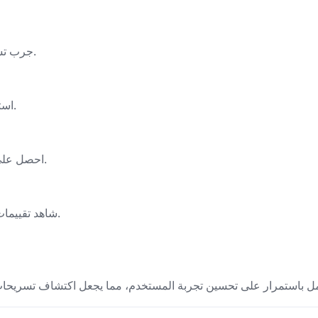
جرب تسريحات شعر مختلفة على صورتك لمعرفة كيف ستبدو.
استفد من خصومات حصرية على علاجات الشعر المتنوعة.
احصل على اقتراح علاج مجاني من المصممين بعد تحميل صورتك.
شاهد تقييمات حقيقية وصور لتسريحات عصرية ومصممين موهوبين.