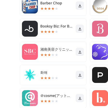
Barber Chop
★
★
★
★
★
Booksy Biz: For Businesses
★
★
★
★
★
湘南美容クリニック 公式アプリ
★
★
★
★
★
화해
★
★
★
★
★
＠cosme(アットコスメ)化粧品・コスメランキング&お買物
★
★
★
★
★