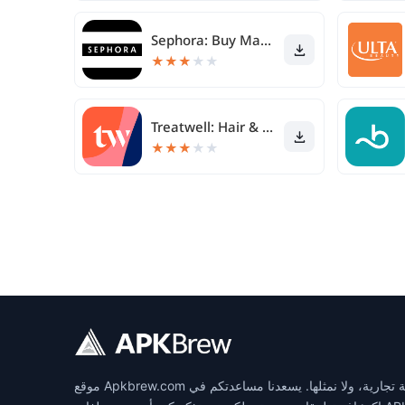
Sephora: Buy Makeup & Skincare
★
★
★
★
★
Treatwell: Hair & Beauty
★
★
★
★
★
موقع Apkbrew.com مشروع مستقل يديره فريق من المتحمسين الذين يعشقون استكشاف ومشاركة الأدوات الرقمية. من المهم التنويه بأننا لسنا تابعين لأي علامة تجارية، ولا نمثلها. يسعدنا مساعدتكم في