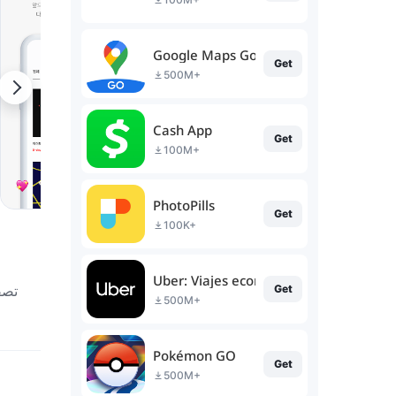
Google Maps Go
Get
500M+
Cash App
Get
100M+
PhotoPills
Get
100K+
Uber: Viajes económicos
تصف
Get
500M+
Pokémon GO
Get
500M+