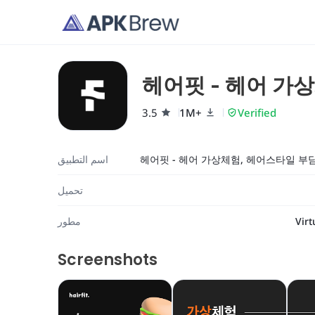
헤어핏 - 헤어 가
3.5
1M+
Verified
اسم التطبيق
تحميل
Virt
مطور
Screenshots