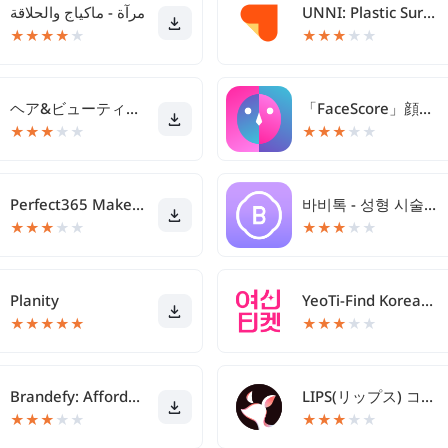
UNNI: Plastic Surgery & Review
مرآة - ماكياج والحلاقة
★
★
★
★
★
★
★
★
★
★
ヘア&ビューティーサロン検索/ホットペッパービューティー
「FaceScore」顔のバランスを点数で採点 顔診断アプリ
★
★
★
★
★
★
★
★
★
★
Perfect365 Makeup Photo Editor
바비톡 - 성형 시술 성형외과 피부과 병원예약 성형어플
★
★
★
★
★
★
★
★
★
★
Planity
YeoTi-Find Korean Skin Clinics
★
★
★
★
★
★
★
★
★
★
Brandefy: Affordable Beauty
LIPS(リップス) コスメ・メイク・化粧品のコスメアプリ
★
★
★
★
★
★
★
★
★
★