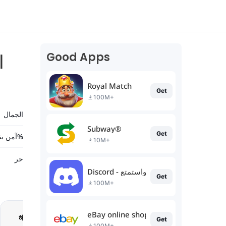
Good Apps
기
Royal Match
Get
100M+
الجمال
Subway®
Get
آمن بنسبة 100%
10M+
حر
Discord - تحدث والعب واستمتع
Get
100M+
eBay online shopping & selling
Get
100M+