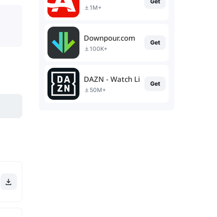
Get
1M+
Downpour.com
Get
100K+
DAZN - Watch Live Sports
Get
50M+