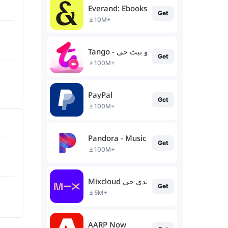
Everand: Ebooks and audiobooks
Get
10M+
Tango - فيديو ببث حي
Get
100M+
PayPal
Get
100M+
Pandora - Music & Podcasts
Get
100M+
Mixcloud مزيج الراديو والدي جي
Get
5M+
AARP Now