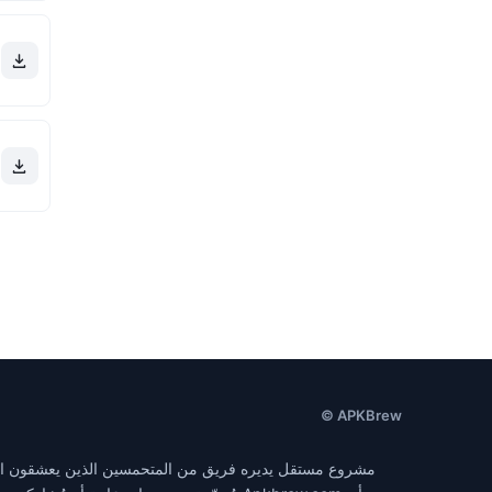
© APKBrew