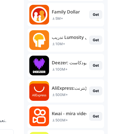
Family Dollar
Get
5M+
تدريب Lumosity العقلي
Get
10M+
Deezer: مشغل الموسيقى وبودكاست
Get
100M+
AliExpress:تسوق عبر الإنترنت
Get
500M+
Kwai - mira videos divertidos
Get
نعمل باستمرار على تحسين تجربة المستخدم، مما يجعل اكتشاف تسريحات الشعر المثالية وحجز المواعيد أسهل من أي وقت مضى.
500M+