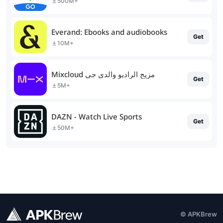
500M+
Everand: Ebooks and audiobooks
Get
10M+
Mixcloud مزيج الراديو والدي جي
Get
5M+
DAZN - Watch Live Sports
Get
50M+
© APKBrew