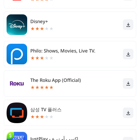
Disney+
★
★
★
★
★
Philo: Shows, Movies, Live TV.
★
★
★
★
★
The Roku App (Official)
★
★
★
★
★
삼성 TV 플러스
★
★
★
★
★
JustPlay - اكسب أو تبرع