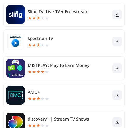
Sling TV: Live TV + Freestream
★
★
★
★
★
Spectrum TV
★
★
★
★
★
MISTPLAY: Play to Earn Money
★
★
★
★
★
AMC+
★
★
★
★
★
discovery+ | Stream TV Shows
★
★
★
★
★