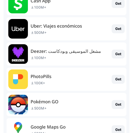
Cash App
Get
100M+
Uber: Viajes económicos
Get
500M+
Deezer: مشغل الموسيقى وبودكاست
Get
100M+
PhotoPills
Get
100K+
Pokémon GO
Get
500M+
Google Maps Go
Get