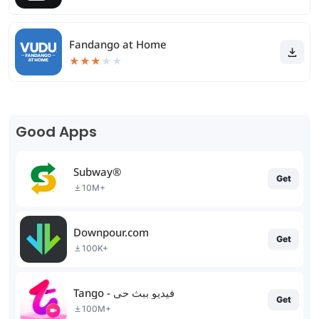
Fandango at Home
★
★
★
★
★
Good Apps
Subway®
Get
10M+
Downpour.com
Get
100K+
Tango - فيديو ببث حي
Get
100M+