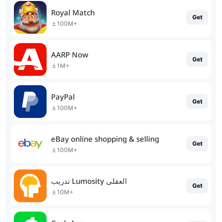
Royal Match
Get
100M+
AARP Now
Get
1M+
PayPal
Get
100M+
eBay online shopping & selling
Get
100M+
تدريب Lumosity العقلي
Get
10M+