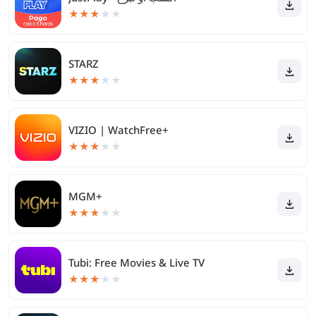
★
★
★
★
★
STARZ
★
★
★
★
★
VIZIO | WatchFree+
★
★
★
★
★
MGM+
★
★
★
★
★
Tubi: Free Movies & Live TV
★
★
★
★
★