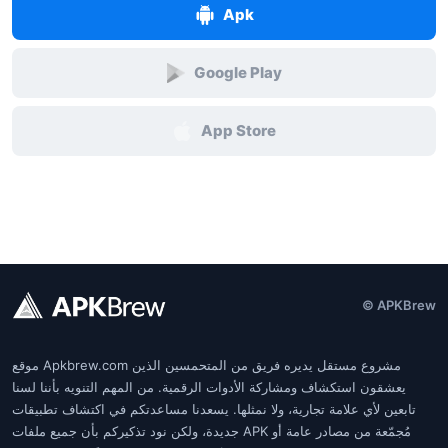
Apk
Google Play
App Store
© APKBrew
موقع Apkbrew.com مشروع مستقل يديره فريق من المتحمسين الذين
يعشقون استكشاف ومشاركة الأدوات الرقمية. من المهم التنويه بأننا لسنا
تابعين لأي علامة تجارية، ولا نمثلها. يسعدنا مساعدتكم في اكتشاف تطبيقات
جديدة، ولكن نود تذكيركم بأن جميع ملفات APK مُجمّعة من مصادر عامة أو